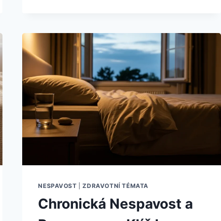
A
AUTONOMNÍ
NERVOVÝ
SYSTÉM:
CESTA
K
HLUBŠÍ
REGENERACI
NESPAVOST
|
ZDRAVOTNÍ TÉMATA
Chronická Nespavost a