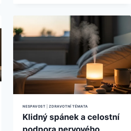
CESTA
K
HLUBŠÍ
REGENERACI
NESPAVOST
|
ZDRAVOTNÍ TÉMATA
Klidný spánek a celostní
podpora nervového