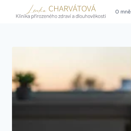
Skip
to
O mně
content