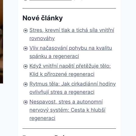
Nové články
Stres, krevní tlak a tichá síla vnitřní
rovnováhy
Vliv načasování pohybu na kvalitu
spánku a regeneraci
Když vnitřní napětí přetěžuje tělo:
Klid k přirozené regeneraci
Rytmus těla: Jak cirkadiánní hodiny
ovlivňují stres a regeneraci
Nespavost, stres a autonomní
nervový systém: Cesta k hlubší
regeneraci