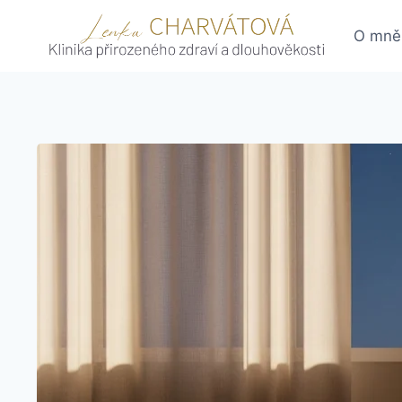
Skip
to
O mně
content