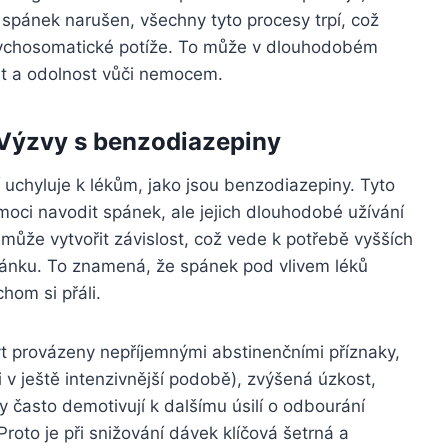
spánek narušen, všechny tyto procesy trpí, což
psychosomatické potíže. To může v dlouhodobém
ost a odolnost vůči nemocem.
 Výzvy s benzodiazepiny
 uchyluje k lékům, jako jsou benzodiazepiny. Tyto
oci navodit spánek, ale jejich dlouhodobé užívání
 může vytvořit závislost, což vede k potřebě vyšších
pánku. To znamená, že spánek pod vlivem léků
hom si přáli.
 provázeny nepříjemnými abstinenčními příznaky,
 v ještě intenzivnější podobě), zvýšená úzkost,
y často demotivují k dalšímu úsilí o odbourání
Proto je při snižování dávek klíčová šetrná a