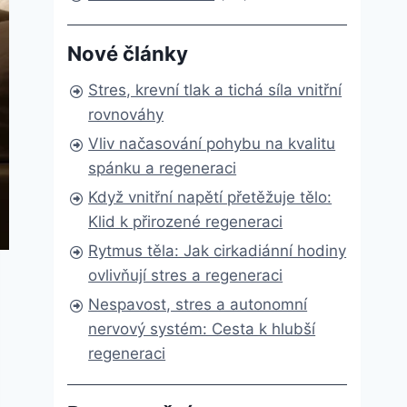
Nové články
Stres, krevní tlak a tichá síla vnitřní
rovnováhy
Vliv načasování pohybu na kvalitu
spánku a regeneraci
Když vnitřní napětí přetěžuje tělo:
Klid k přirozené regeneraci
Rytmus těla: Jak cirkadiánní hodiny
ovlivňují stres a regeneraci
Nespavost, stres a autonomní
nervový systém: Cesta k hlubší
regeneraci