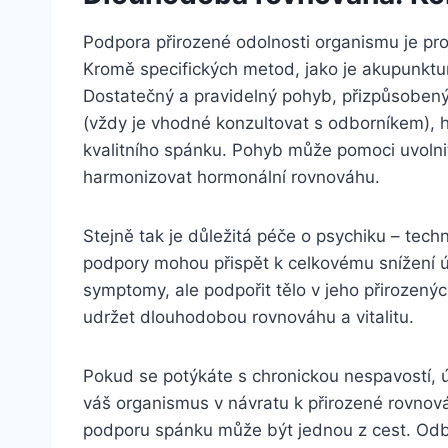
Podpora přirozené odolnosti organismu je proc
Kromě specifických metod, jako je akupunktura,
Dostatečný a pravidelný pohyb, přizpůsoben
(vždy je vhodné konzultovat s odborníkem), hr
kvalitního spánku. Pohyb může pomoci uvolnit 
harmonizovat hormonální rovnováhu.
Stejně tak je důležitá péče o psychiku – tech
podpory mohou přispět k celkovému snížení úz
symptomy, ale podpořit tělo v jeho přirozen
udržet dlouhodobou rovnováhu a vitalitu.
Pokud se potýkáte s chronickou nespavostí, ú
váš organismus v návratu k přirozené rovno
podporu spánku může být jednou z cest. Odb