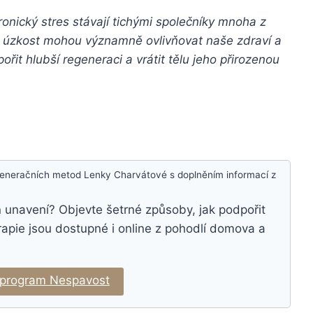
nický stres stávají tichými společníky mnoha z
í a úzkost mohou významně ovlivňovat naše zdraví a
ořit hlubší regeneraci a vrátit tělu jeho přirozenou
egeneračních metod Lenky Charvátové s doplněním informací z
n unavení? Objevte šetrné způsoby, jak podpořit
apie jsou dostupné i online z pohodlí domova a
 program Nespavost