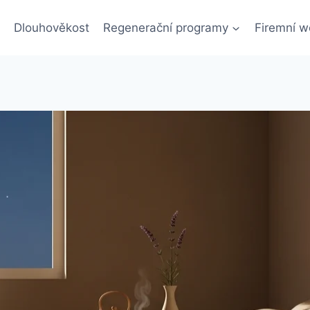
Dlouhověkost
Regenerační programy
Firemní w