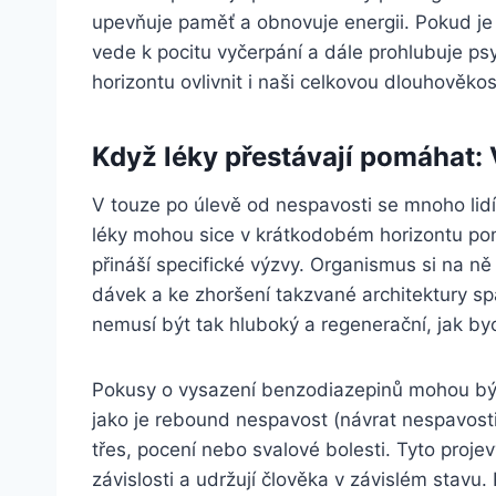
upevňuje paměť a obnovuje energii. Pokud je 
vede k pocitu vyčerpání a dále prohlubuje 
horizontu ovlivnit i naši celkovou dlouhověk
Když léky přestávají pomáhat:
V touze po úlevě od nespavosti se mnoho lidí
léky mohou sice v krátkodobém horizontu pom
přináší specifické výzvy. Organismus si na ně
dávek a ke zhoršení takzvané architektury s
nemusí být tak hluboký a regenerační, jak byc
Pokusy o vysazení benzodiazepinů mohou být
jako je rebound nespavost (návrat nespavosti
třes, pocení nebo svalové bolesti. Tyto projev
závislosti a udržují člověka v závislém stavu. 