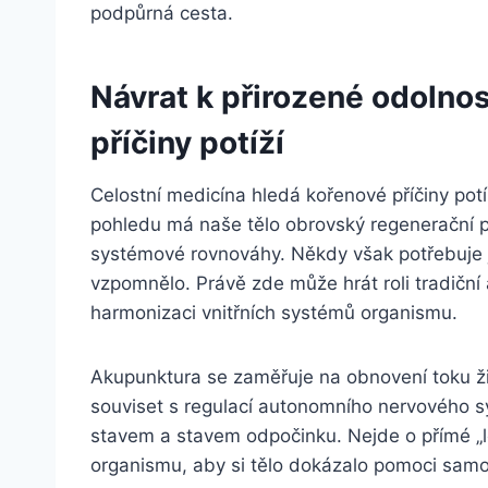
podpůrná cesta.
Návrat k přirozené odolnos
příčiny potíží
Celostní medicína hledá kořenové příčiny pot
pohledu má naše tělo obrovský regenerační p
systémové rovnováhy. Někdy však potřebuje j
vzpomnělo. Právě zde může hrát roli tradiční a
harmonizaci vnitřních systémů organismu.
Akupunktura se zaměřuje na obnovení toku ži
souviset s regulací autonomního nervového s
stavem a stavem odpočinku. Nejde o přímé „l
organismu, aby si tělo dokázalo pomoci samo