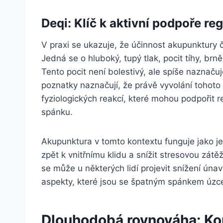
Deqi: Klíč k aktivní podpoře r
V praxi se ukazuje, že účinnost akupunktury 
Jedná se o hluboký, tupý tlak, pocit tíhy, brn
Tento pocit není bolestivý, ale spíše naznaču
poznatky naznačují, že právě vyvolání tohoto 
fyziologických reakcí, které mohou podpořit rel
spánku.
Akupunktura v tomto kontextu funguje jako j
zpět k vnitřnímu klidu a snížit stresovou zá
se může u některých lidí projevit snížení úna
aspekty, které jsou se špatným spánkem úzce
Dlouhodobá rovnováha: Kom