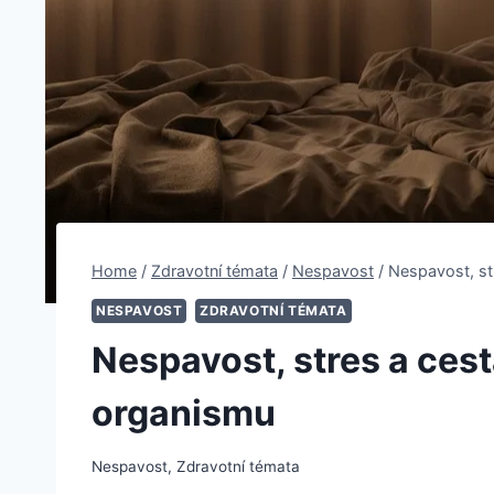
Home
/
Zdravotní témata
/
Nespavost
/
Nespavost, st
NESPAVOST
ZDRAVOTNÍ TÉMATA
Nespavost, stres a cest
organismu
Nespavost
,
Zdravotní témata