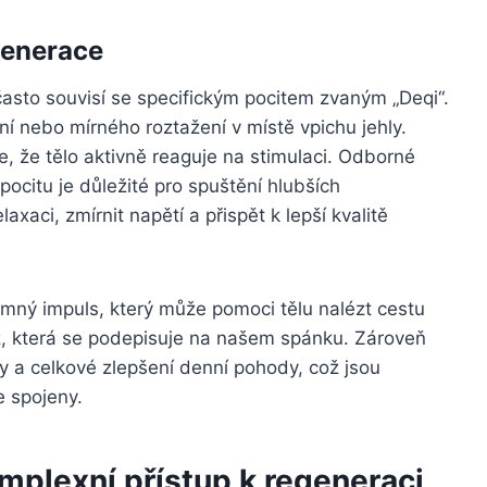
egenerace
často souvisí se specifickým pocitem zvaným „Deqi“.
ění nebo mírného roztažení v místě vpichu jehly.
je, že tělo aktivně reaguje na stimulaci. Odborné
pocitu je důležité pro spuštění hlubších
axaci, zmírnit napětí a přispět k lepší kvalitě
emný impuls, který může pomoci tělu nalézt cestu
těž, která se podepisuje na našem spánku. Zároveň
vy a celkové zlepšení denní pohody, což jsou
 spojeny.
plexní přístup k regeneraci