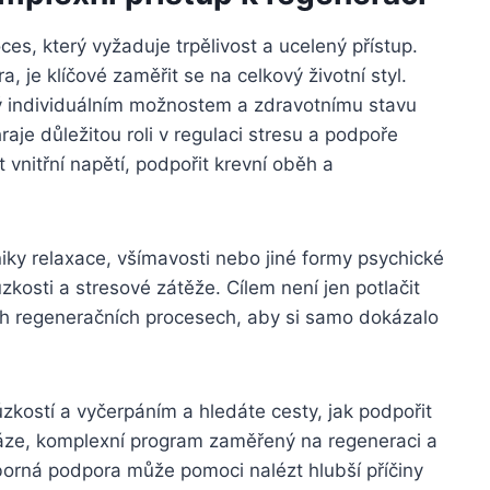
es, který vyžaduje trpělivost a ucelený přístup.
 je klíčové zaměřit se na celkový životní styl.
ý individuálním možnostem a zdravotnímu stavu
aje důležitou roli v regulaci stresu a podpoře
vnitřní napětí, podpořit krevní oběh a
niky relaxace, všímavosti nebo jiné formy psychické
kosti a stresové zátěže. Cílem není jen potlačit
ých regeneračních procesech, aby si samo dokázalo
zkostí a vyčerpáním a hledáte cesty, jak podpořit
váze, komplexní program zaměřený na regeneraci a
orná podpora může pomoci nalézt hlubší příčiny