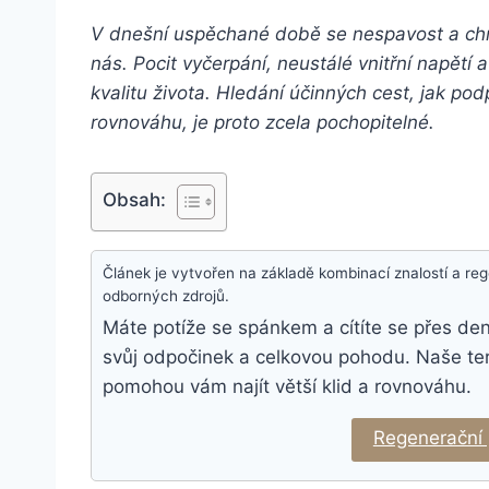
V dnešní uspěchané době se nespavost a chro
nás. Pocit vyčerpání, neustálé vnitřní napět
kvalitu života. Hledání účinných cest, jak podp
rovnováhu, je proto zcela pochopitelné.
Obsah:
Článek je vytvořen na základě kombinací znalostí a r
odborných zdrojů.
Máte potíže se spánkem a cítíte se přes de
svůj odpočinek a celkovou pohodu. Naše ter
pomohou vám najít větší klid a rovnováhu.
Regenerační