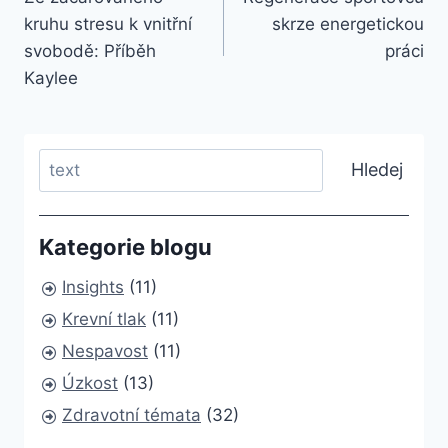
navigation
kruhu stresu k vnitřní
skrze energetickou
svobodě: Příběh
práci
Kaylee
Search
Hledej
Kategorie blogu
Insights
(11)
Krevní tlak
(11)
Nespavost
(11)
Úzkost
(13)
Zdravotní témata
(32)