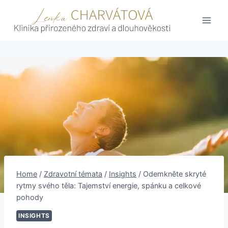
Skip
to
content
Home
/
Zdravotní témata
/
Insights
/
Odemkněte skryté
rytmy svého těla: Tajemství energie, spánku a celkové
pohody
INSIGHTS