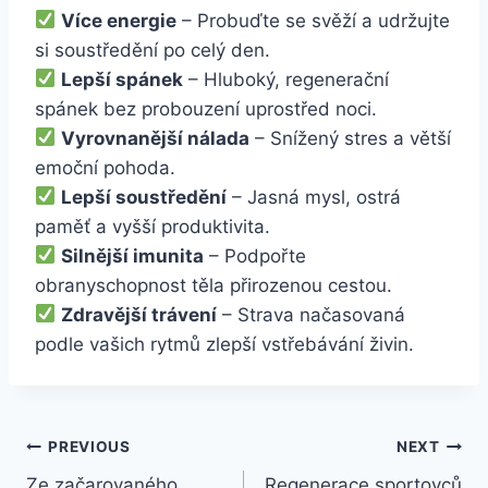
Více energie
– Probuďte se svěží a udržujte
si soustředění po celý den.
Lepší spánek
– Hluboký, regenerační
spánek bez probouzení uprostřed noci.
Vyrovnanější nálada
– Snížený stres a větší
emoční pohoda.
Lepší soustředění
– Jasná mysl, ostrá
paměť a vyšší produktivita.
Silnější imunita
– Podpořte
obranyschopnost těla přirozenou cestou.
Zdravější trávení
– Strava načasovaná
podle vašich rytmů zlepší vstřebávání živin.
Post
PREVIOUS
NEXT
Ze začarovaného
Regenerace sportovců