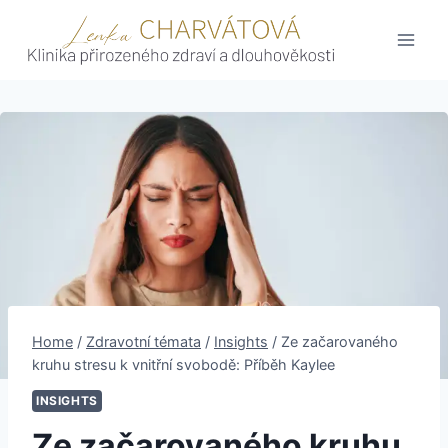
Skip
to
content
Home
/
Zdravotní témata
/
Insights
/
Ze začarovaného
kruhu stresu k vnitřní svobodě: Příběh Kaylee
INSIGHTS
Ze začarovaného kruhu