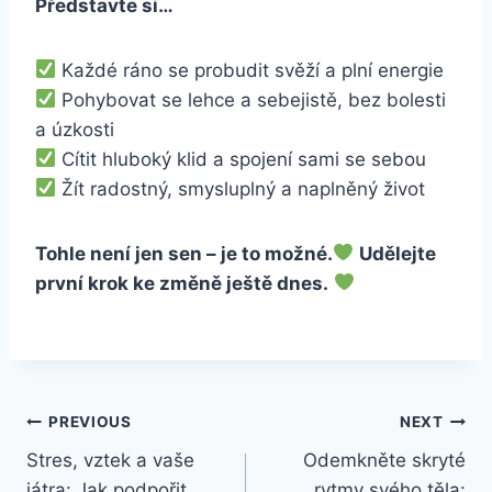
Představte si…
Každé ráno se probudit svěží a plní energie
Pohybovat se lehce a sebejistě, bez bolesti
a úzkosti
Cítit hluboký klid a spojení sami se sebou
Žít radostný, smysluplný a naplněný život
Tohle není jen sen – je to možné.
Udělejte
první krok ke změně ještě dnes.
Post
PREVIOUS
NEXT
Stres, vztek a vaše
Odemkněte skryté
navigation
játra: Jak podpořit
rytmy svého těla: