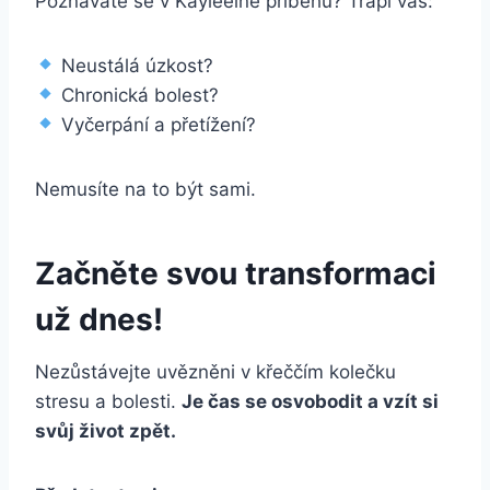
Poznáváte se v Kayleeině příběhu? Trápí vás:
Neustálá úzkost?
Chronická bolest?
Vyčerpání a přetížení?
Nemusíte na to být sami.
Začněte svou transformaci
už dnes!
Nezůstávejte uvězněni v křeččím kolečku
stresu a bolesti.
Je čas se osvobodit a vzít si
svůj život zpět.