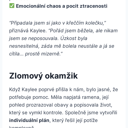
Emocionální chaos a pocit ztracenosti
“Připadala jsem si jako v křeččím kolečku,”
přiznává Kaylee.
“Pořád jsem běžela, ale nikam
jsem se neposouvala. Úzkost byla
nesnesitelná, záda mě bolela neustále a já se
cítila… prostě mizerně.”
Zlomový okamžik
Když Kaylee poprvé přišla k nám, bylo jasné, že
potřebuje pomoc. Měla napjatá ramena, její
pohled prozrazoval obavy a popisovala život,
který se vymkl kontrole. Společně jsme vytvořili
individuální plán
, který řešil její potíže
komplexně.