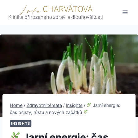
Skip
to
content
Home
/
Zdravotní témata
/
Insights
/
Jarní energie:
čas očisty, růstu a nových začátků
INSIGHTS
Jarní energie: čas