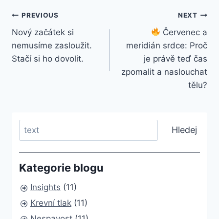
Post
PREVIOUS
NEXT
Nový začátek si
Červenec a
navigation
nemusíme zasloužit.
meridián srdce: Proč
Stačí si ho dovolit.
je právě teď čas
zpomalit a naslouchat
tělu?
Search
Hledej
Kategorie blogu
Insights
(11)
Krevní tlak
(11)
Nespavost
(11)