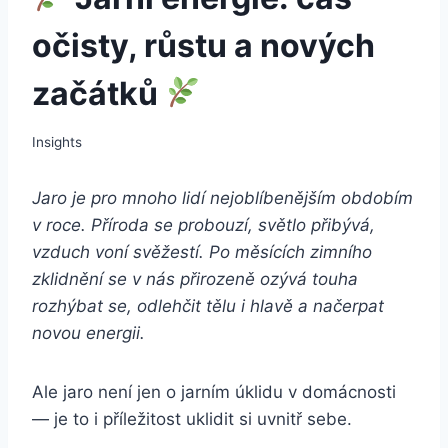
očisty, růstu a nových
začátků
Insights
Jaro je pro mnoho lidí nejoblíbenějším obdobím
v roce. Příroda se probouzí, světlo přibývá,
vzduch voní svěžestí. Po měsících zimního
zklidnění se v nás přirozeně ozývá touha
rozhýbat se, odlehčit tělu i hlavě a načerpat
novou energii.
Ale jaro není jen o jarním úklidu v domácnosti
— je to i příležitost uklidit si uvnitř sebe.