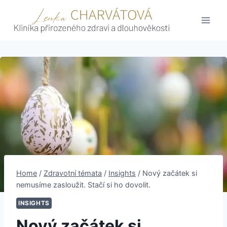
Skip
to
content
Home
/
Zdravotní témata
/
Insights
/
Nový začátek si
nemusíme zasloužit. Stačí si ho dovolit.
INSIGHTS
Nový začátek si