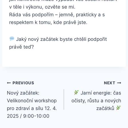
v těle i výkonu, ozvěte se mi.
Ráda vás podpořím – jemně, prakticky a s
respektem k tomu, kde právě jste.
Jaký nový začátek byste chtěli podpořit
právě teď?
Post
PREVIOUS
NEXT
Nový začátek:
Jarní energie: čas
navigation
Velikonoční workshop
očisty, růstu a nových
pro zdraví a sílu 12. 4.
začátků
2025 / 9:00-10:00