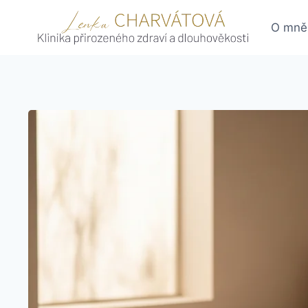
Skip
to
O mně
content