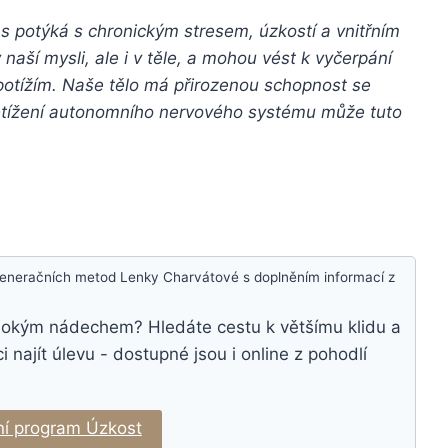
potýká s chronickým stresem, úzkostí a vnitřním
 naší mysli, ale i v těle, a mohou vést k vyčerpání
otížím. Naše tělo má přirozenou schopnost se
etížení autonomního nervového systému může tuto
egeneračních metod Lenky Charvátové s doplněním informací z
lubokým nádechem? Hledáte cestu k většímu klidu a
ajít úlevu - dostupné jsou i online z pohodlí
í program Úzkost