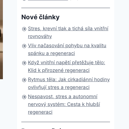
Nové články
Stres, krevní tlak a tichá síla vnitřní
rovnováhy
Vliv načasování pohybu na kvalitu
spánku a regeneraci
Když vnitřní napětí přetěžuje tělo:
Klid k přirozené regeneraci
Rytmus těla: Jak cirkadiánní hodiny
ovlivňují stres a regeneraci
Nespavost, stres a autonomní
nervový systém: Cesta k hlubší
regeneraci