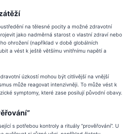
zátěží
soustředění na tělesné pocity a možné zdravotní
projevit jako nadměrná starost o vlastní zdraví nebo
 ohrožení (například v době globálních
bit a vést k ještě většímu vnitřnímu napětí a
ravotní úzkostí mohou být citlivější na vnější
anismus může reagovat intenzivněji. To může vést k
zické symptomy, které zase posilují původní obavy.
věřování”
jící s potřebou kontroly a rituály “prověřování”. U
 ověřovat si různé věci, například čistotu,