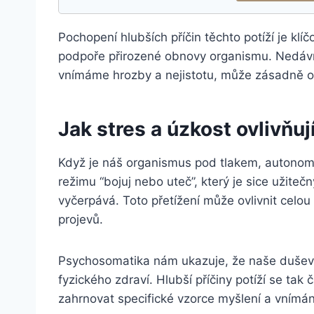
Pochopení hlubších příčin těchto potíží je kl
podpoře přirozené obnovy organismu. Nedáv
vnímáme hrozby a nejistotu, může zásadně ov
Jak stres a úzkost ovlivňuj
Když je náš organismus pod tlakem, autonom
režimu “bojuj nebo uteč”, který je sice užite
vyčerpává. Toto přetížení může ovlivnit celou
projevů.
Psychosomatika nám ukazuje, že naše duševn
fyzického zdraví. Hlubší příčiny potíží se ta
zahrnovat specifické vzorce myšlení a vnímán