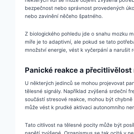
bezpečnost nebo správnost provedených úkol
nebo zavinění něčeho špatného.
Z biologického pohledu jde o snahu mozku mini
míře je to adaptivní, ale pokud se tato pot
množství energie, vést k vyčerpání a narušit
Panické reakce a přecitlivělost
U některých jedinců se mohou projevovat panic
tělesné signály. Například zvýšená srdeční f
součástí stresové reakce, mohou být chybně 
může vést k prudké aktivaci autonomního ne
Tato citlivost na tělesné pocity může být posí
napětí zvýšené. Organismus se tak ocitá v n