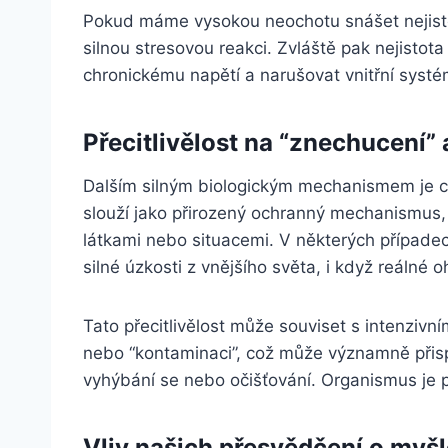
Pokud máme vysokou neochotu snášet nejisto
silnou stresovou reakci. Zvláště pak nejistota
chronickému napětí a narušovat vnitřní syst
Přecitlivělost na “znechucení”
Dalším silným biologickým mechanismem je cit
slouží jako přirozený ochranný mechanismus, 
látkami nebo situacemi. V některých případec
silné úzkosti z vnějšího světa, i když reálné o
Tato přecitlivělost může souviset s intenziv
nebo “kontaminaci”, což může významně přisp
vyhýbání se nebo očišťování. Organismus je p
Vliv našich přesvědčení o myš