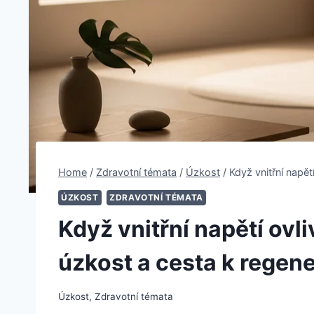
Home
/
Zdravotní témata
/
Úzkost
/
Když vnitřní napět
ÚZKOST
ZDRAVOTNÍ TÉMATA
Když vnitřní napětí ovli
úzkost a cesta k regene
Úzkost
,
Zdravotní témata