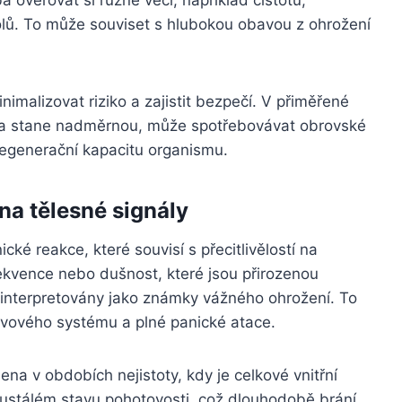
ů. To může souviset s hlubokou obavou z ohrožení
malizovat riziko a zajistit bezpečí. V přiměřené
řeba stane nadměrnou, může spotřebovávat obrovské
 regenerační kapacitu organismu.
 na tělesné signály
ké reakce, které souvisí s přecitlivělostí na
rekvence nebo dušnost, které jsou přirozenou
interpretovány jako známky vážného ohrožení. To
rvového systému a plné panické atace.
lena v obdobích nejistoty, kdy je celkové vnitřní
eustálém stavu pohotovosti, což dlouhodobě brání