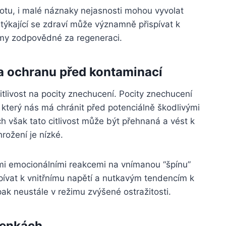
tu, i malé náznaky nejasnosti mohou vyvolat
 týkající se zdraví může významně přispívat k
émy zodpovědné za regeneraci.
 a ochranu před kontaminací
livost na pocity znechucení. Pocity znechucení
který nás má chránit před potenciálně škodlivými
h však tato citlivost může být přehnaná a vést k
hrožení je nízké.
ními emocionálními reakcemi na vnímanou “špínu”
ívat k vnitřnímu napětí a nutkavým tendencím k
ak neustále v režimu zvýšené ostražitosti.
lenkách