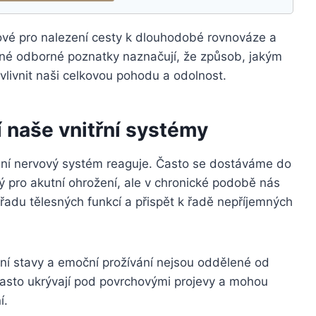
íčové pro nalezení cesty k dlouhodobé rovnováze a
né odborné poznatky naznačují, že způsob, jakým
livnit naši celkovou pohodu a odolnost.
í naše vnitřní systémy
ní nervový systém reaguje. Často se dostáváme do
čný pro akutní ohrožení, ale v chronické podobě nás
 řadu tělesných funkcí a přispět k řadě nepříjemných
í stavy a emoční prožívání nejsou oddělené od
k často ukrývají pod povrchovými projevy a mohou
í.