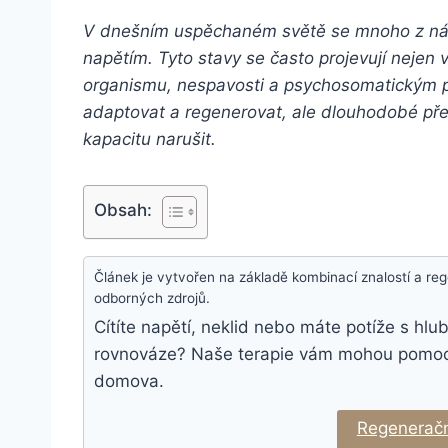
V dnešním uspěchaném světě se mnoho z nás 
napětím. Tyto stavy se často projevují nejen v
organismu, nespavosti a psychosomatickým p
adaptovat a regenerovat, ale dlouhodobé př
kapacitu narušit.
Obsah:
Článek je vytvořen na základě kombinací znalostí a r
odborných zdrojů.
Cítíte napětí, neklid nebo máte potíže s h
rovnováze? Naše terapie vám mohou pomoci n
domova.
Regeneračn