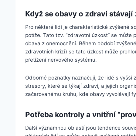
Když se obavy o zdraví stávají 
Pro některé lidi je charakteristické zvýšené 
potíže. Tato tzv. “zdravotní úzkost” se může 
obava z onemocnění. Během období zvýšeného
zdravotních krizí) se tato úzkost může prohlou
přetížení nervového systému.
Odborné poznatky naznačují, že lidé s vyšší zd
stresory, které se týkají zdraví, a jejich org
začarovanému kruhu, kde obavy vyvolávají fy
Potřeba kontroly a vnitřní “pro
Další významnou oblastí jsou tendence souvise
některých lidí se může objevit zvýšená potřeba