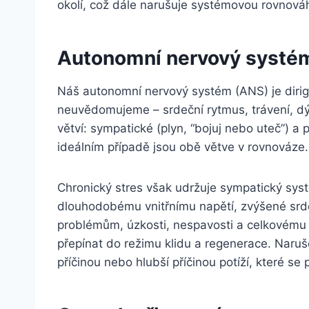
okolí, což dále narušuje systémovou rovnová
Autonomní nervový systém:
Náš autonomní nervový systém (ANS) je dirige
neuvědomujeme – srdeční rytmus, trávení, dý
větví: sympatické (plyn, “bojuj nebo uteč”) a 
ideálním případě jsou obě větve v rovnováze.
Chronický stres však udržuje sympatický syst
dlouhodobému vnitřnímu napětí, zvýšené srde
problémům, úzkosti, nespavosti a celkovému 
přepínat do režimu klidu a regenerace. Nar
příčinou nebo hlubší příčinou potíží, které se