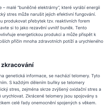
 – malé “buněčné elektrárny”, které vyrábí energii
ký stres může narušit jejich efektivní fungování.
u produkovat přebytek tzv. reaktivních forem
avte si to jako rezavění uvnitř buněk. Tento
ovlivňuje energetickou produkci a může přispět k
ubších příčin mnoha zdravotních potíží a urychleného
 zkracování
a genetická informace, se nachází telomery. Tyto
ním. S každým dělením buňky se telomery
ický stres, zejména skrze zvýšený oxidační stres a
ě urychlovat. Zkrácené telomery jsou spojovány s
zikem celé řady onemocnění spojených s věkem.