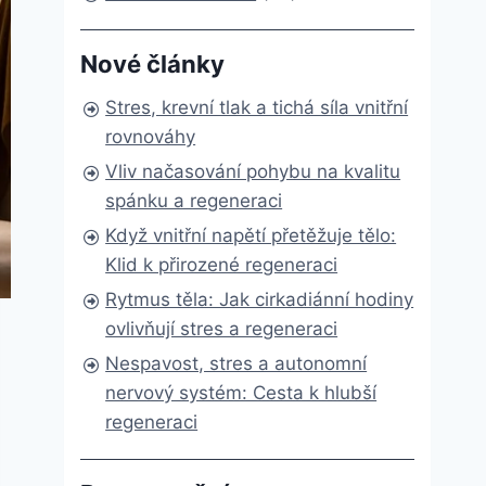
Nové články
Stres, krevní tlak a tichá síla vnitřní
rovnováhy
Vliv načasování pohybu na kvalitu
spánku a regeneraci
Když vnitřní napětí přetěžuje tělo:
Klid k přirozené regeneraci
Rytmus těla: Jak cirkadiánní hodiny
ovlivňují stres a regeneraci
Nespavost, stres a autonomní
nervový systém: Cesta k hlubší
regeneraci