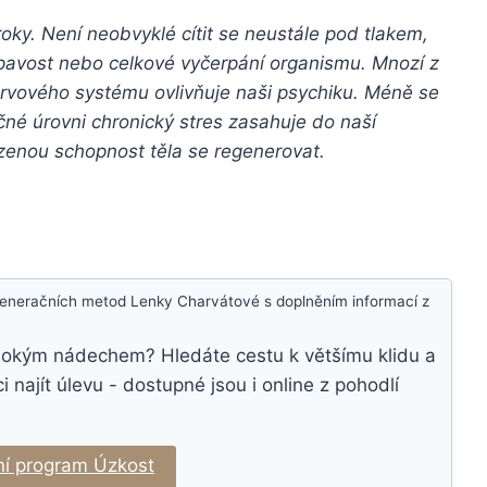
oky. Není neobvyklé cítit se neustále pod tlakem,
espavost nebo celkové vyčerpání organismu. Mnozí z
ervového systému ovlivňuje naši psychiku. Méně se
čné úrovni chronický stres zasahuje do naší
ozenou schopnost těla se regenerovat.
egeneračních metod Lenky Charvátové s doplněním informací z
lubokým nádechem? Hledáte cestu k většímu klidu a
ajít úlevu - dostupné jsou i online z pohodlí
í program Úzkost