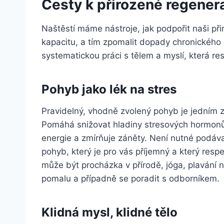
Cesty k přirozené regener
Naštěstí máme nástroje, jak podpořit naši př
kapacitu, a tím zpomalit dopady chronického 
systematickou práci s tělem a myslí, která re
Pohyb jako lék na stres
Pravidelný, vhodně zvolený pohyb je jedním z 
Pomáhá snižovat hladiny stresových hormonů,
energie a zmírňuje záněty. Není nutné podáva
pohyb, který je pro vás příjemný a který resp
může být procházka v přírodě, jóga, plavání n
pomalu a případně se poradit s odborníkem.
Klidná mysl, klidné tělo