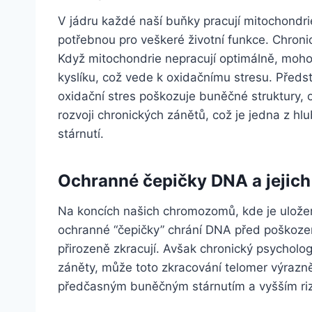
V jádru každé naší buňky pracují mitochondrie
potřebnou pro veškeré životní funkce. Chronic
Když mitochondrie nepracují optimálně, moho
kyslíku, což vede k oxidačnímu stresu. Předst
oxidační stres poškozuje buněčné struktury, 
rozvoji chronických zánětů, což je jedna z hl
stárnutí.
Ochranné čepičky DNA a jejich
Na koncích našich chromozomů, kde je uložen
ochranné “čepičky” chrání DNA před poškoze
přirozeně zkracují. Avšak chronický psycholog
záněty, může toto zkracování telomer výrazn
předčasným buněčným stárnutím a vyšším ri