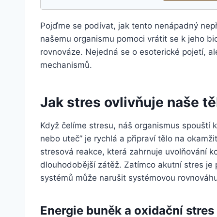
Pojďme se podívat, jak tento nenápadný nepří
našemu organismu pomoci vrátit se k jeho b
rovnováze. Nejedná se o esoterické pojetí, a
mechanismů.
Jak stres ovlivňuje naše t
Když čelíme stresu, náš organismus spouští k
nebo uteč” je rychlá a připraví tělo na okamžit
stresová reakce, která zahrnuje uvolňování 
dlouhodobější zátěž. Zatímco akutní stres je p
systémů může narušit systémovou rovnováhu a
Energie buněk a oxidační stres