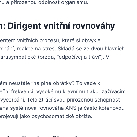
hu a přirozenou odolnost organismu.
 Dirigent vnitřní rovnováhy
ntem vnitřních procesů, které si obvykle
chání, reakce na stres. Skládá se ze dvou hlavních
parasympatické (brzda, “odpočívej a trávi”). V
ém neustále “na plné obrátky”. To vede k
ční frekvenci, vysokému krevnímu tlaku, zažívacím
vyčerpání. Tělo ztrácí svou přirozenou schopnost
ušená systémová rovnováha ANS je často kořenovou
 projevují jako psychosomatické obtíže.