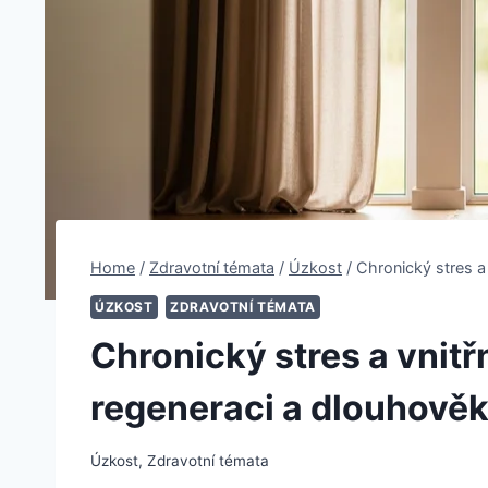
Home
/
Zdravotní témata
/
Úzkost
/
Chronický stres a 
ÚZKOST
ZDRAVOTNÍ TÉMATA
Chronický stres a vnitř
regeneraci a dlouhověk
Úzkost
,
Zdravotní témata