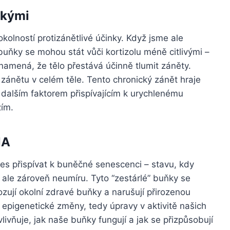
ckými
kolností protizánětlivé účinky. Když jsme ale
buňky se mohou stát vůči kortizolu méně citlivými –
namená, že tělo přestává účinně tlumit záněty.
zánětu v celém těle. Tento chronický zánět hraje
e dalším faktorem přispívajícím k urychlenému
žím.
NA
es přispívat k buněčné senescenci – stavu, kdy
 ale zároveň neumíru. Tyto “zestárlé” buňky se
ozují okolní zdravé buňky a narušují přirozenou
epigenetické změny, tedy úpravy v aktivitě našich
ivňuje, jak naše buňky fungují a jak se přizpůsobují