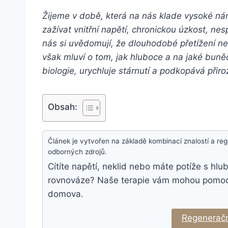
Žijeme v době, která na nás klade vysoké nár
zažívat vnitřní napětí, chronickou úzkost, n
nás si uvědomují, že dlouhodobé přetížení n
však mluví o tom, jak hluboce a na jaké buně
biologie, urychluje stárnutí a podkopává přir
Obsah:
Článek je vytvořen na základě kombinací znalostí a r
odborných zdrojů.
Cítíte napětí, neklid nebo máte potíže s h
rovnováze? Naše terapie vám mohou pomoci n
domova.
Regeneračn