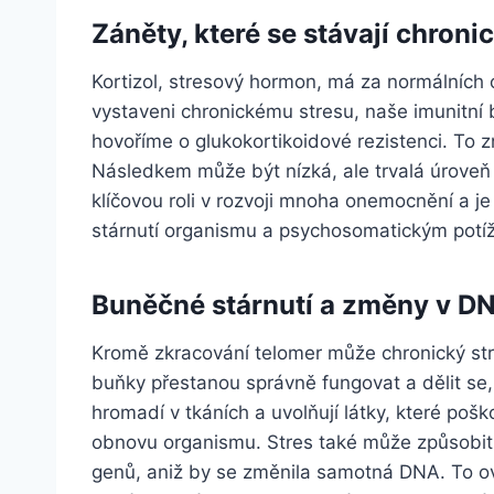
Záněty, které se stávají chroni
Kortizol, stresový hormon, má za normálních o
vystaveni chronickému stresu, naše imunitní 
hovoříme o glukokortikoidové rezistenci. To z
Následkem může být nízká, ale trvalá úroveň 
klíčovou roli v rozvoji mnoha onemocnění a j
stárnutí organismu a psychosomatickým potí
Buněčné stárnutí a změny v D
Kromě zkracování telomer může chronický str
buňky přestanou správně fungovat a dělit se,
hromadí v tkáních a uvolňují látky, které pošk
obnovu organismu. Stres také může způsobit 
genů, aniž by se změnila samotná DNA. To ovl