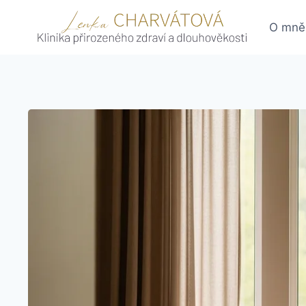
Skip
to
O mně
content